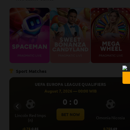
Sport Matches
UEFA EUROPA LEAGUE QUALIFIERS
August 7, 2026 — 00:00 WIB
0 : 0
BET NOW
Lincoln Red Imps
Omonia Nicosia
(n)
-0.75
-0.85
0.75
0.69