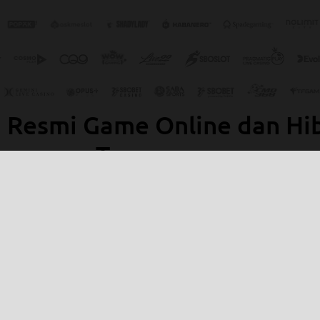
m Resmi Game Online dan Hi
Terpercaya
Platform Modern dengan Sistem Aman
digital modern yang mengutamakan keamanan, kenyamanan, serta kemudahan akses.
Layanan Lengkap dan Akses Mudah
ler dengan antarmuka yang responsif, proses transaksi cepat, serta dukungan
Pengalaman Hiburan Digital Terpercaya