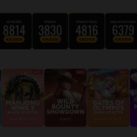
SG METRO
SYDNEY
SYDNEY POOL
MALAYSIA SIANG
8814
3830
4816
6379
6/8/2026
6/8/2026
6/8/2026
6/8/2026
ONG
TOTOMACAU 0000
TOTOMACAU 1300
TOTOMACAU 1600
TOTO
34
2153
9894
0597
5
HOT
HOT
HOT
26
6/8/2026
6/8/2026
6/8/2026
6