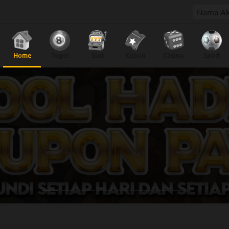
Home
Togel
Slot
Kupon
Casino
Sport